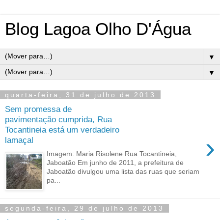
Blog Lagoa Olho D'Água
▼
▼
quarta-feira, 31 de julho de 2013
Sem promessa de
pavimentação cumprida, Rua
Tocantineia está um verdadeiro
›
lamaçal
Imagem: Maria Risolene Rua Tocantineia,
Jaboatão Em junho de 2011, a prefeitura de
Jaboatão divulgou uma lista das ruas que seriam
pa...
segunda-feira, 29 de julho de 2013