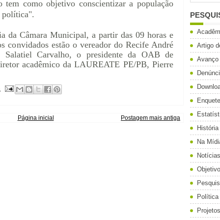
 tem como objetivo conscientizar a população
política".
PESQUI
Acadêm
ia da Câmara Municipal, a partir das 09 horas e
 os convidados estão o vereador do Recife André
Artigo 
l Salatiel Carvalho, o presidente da OAB de
Avanço
 diretor acadêmico da LAUREATE PE/PB, Pierre
Denúnc
Downlo
3
Enquet
Estatíst
Página inicial
Postagem mais antiga
História
Na Mídi
Notícia
Objetiv
Pesqui
Política
Projeto