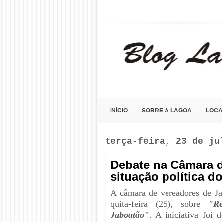
Blog Lagoa Olho D'Água
INÍCIO
SOBRE A LAGOA
LOCA
terça-feira, 23 de ju
Debate na Câmara d
situação política d
A câmara de vereadores de J
quita-feira (25), sobre
"Re
Jaboatão"
. A iniciativa foi 