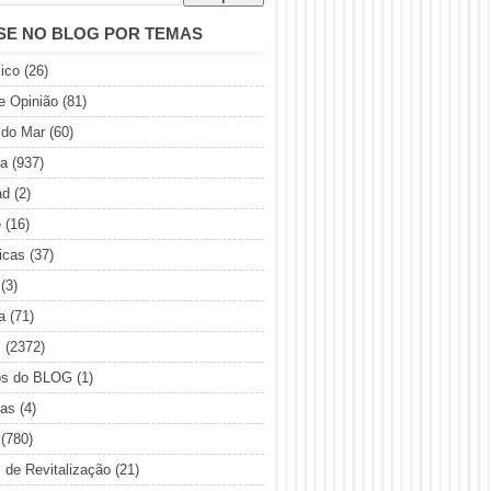
SE NO BLOG POR TEMAS
ico
(26)
de Opinião
(81)
 do Mar
(60)
ia
(937)
ad
(2)
e
(16)
icas
(37)
(3)
a
(71)
s
(2372)
os do BLOG
(1)
sas
(4)
(780)
s de Revitalização
(21)