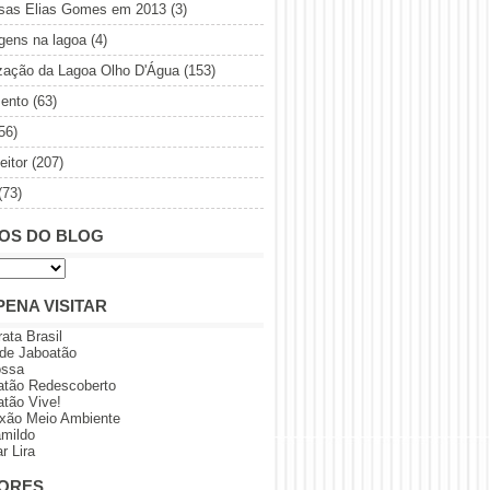
sas Elias Gomes em 2013
(3)
gens na lagoa
(4)
ização da Lagoa Olho D'Água
(153)
ento
(63)
56)
eitor
(207)
(73)
OS DO BLOG
PENA VISITAR
rata Brasil
 de Jaboatão
ossa
atão Redescoberto
atão Vive!
xão Meio Ambiente
amildo
r Lira
ORES