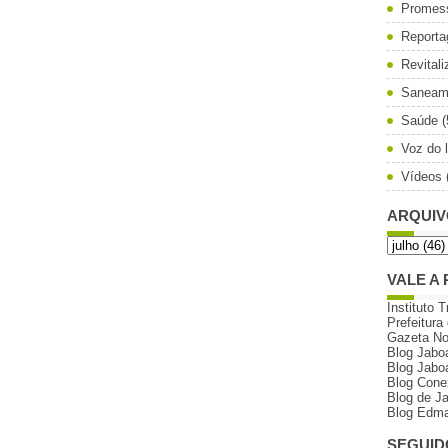
Promes
Reporta
Revital
Saneam
Saúde
(
Voz do l
Vídeos
ARQUIV
VALE A 
Instituto T
Prefeitura
Gazeta N
Blog Jabo
Blog Jabo
Blog Cone
Blog de J
Blog Edma
SEGUID