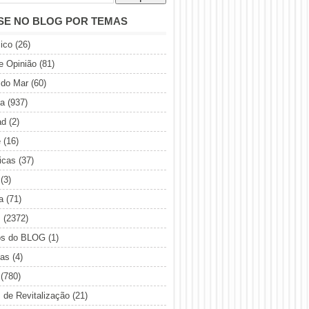
SE NO BLOG POR TEMAS
ico
(26)
de Opinião
(81)
 do Mar
(60)
ia
(937)
ad
(2)
e
(16)
icas
(37)
(3)
a
(71)
s
(2372)
os do BLOG
(1)
sas
(4)
(780)
s de Revitalização
(21)