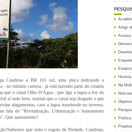
PESQUI
Acadêm
Artigo 
Avanço
Denúnc
Downlo
Enquet
Estatíst
História
iga Candeias a BR 101 sul, uma placa indicando a
Na Mídi
 - no mínimo curiosa - já está fazendo parte do cenário
ma que o canal Olho D'Água - que liga a lagoa a foz do
Notícia
 Até aí tudo bem, normal que o canal seja dragado e que
Objetiv
evitar alagamentos, caso a lagoa transborde no inverno.
Pesqui
ue fala do "Revitalização, Urbanização e Saneamento
a". Que saneamento?
Política
Projeto
ção?
Sabemos que todo o esgoto de Piedade, Candeias,