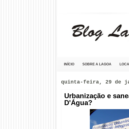
Blog Lagoa Olho D'Água
INÍCIO
SOBRE A LAGOA
LOCA
quinta-feira, 29 de j
Urbanização e san
D'Água?