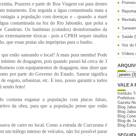
Promes
ezinha, Prazeres e parte de Boa Viagem vai para dentro
 tratamento. Em seguida a água contaminada mata a
Reporta
, contagia a população com doenças e - quando a maré
Revital
 água contaminada na foz do Rio Jaboatão, que polui a
Saneam
e Candeias. Os banhistas (coitados) desinformados da
as extremamente tóxicas - pois a CPRH sequer sinaliza
Saúde
(
o, que essas praias são impróprias para o banho.
Voz do l
Vídeos
 que estão saneando o local? A mais pura mentira! Pode
o mínimo de dragagem, pois quando passei há cerca de 3
ARQUIV
ns homens com equipamentos de dragagem, mas dizer que
ismo por parte do Governo do Estado. Sanear significa
 de esgoto, urbanizar, etc. E isso, posso garantir a todos
VALE A 
á sendo feito!
Instituto T
Prefeitura
do costuma enganar a população com placas falsas,
Gazeta N
etivo da obra, para que a população pense que estão
Blog Jabo
Blog Jabo
Blog Cone
Blog de J
assava de carro no local. Como a estrada de Curcurana é
Blog Edma
em um tráfego intenso de veículos, não foi possível parar
SEGUID