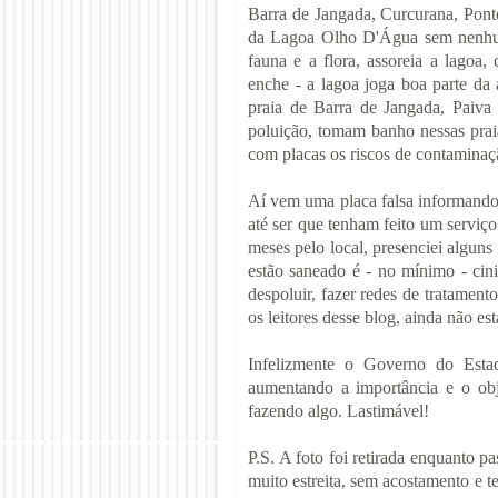
Barra de Jangada, Curcurana, Pont
da Lagoa Olho D'Água sem nenhum
fauna e a flora, assoreia a lagoa
enche - a lagoa joga boa parte da
praia de Barra de Jangada, Paiva 
poluição, tomam banho nessas prai
com placas os riscos de contaminaçã
Aí vem uma placa falsa informando
até ser que tenham feito um serviç
meses pelo local, presenciei algu
estão saneado é - no mínimo - cin
despoluir, fazer redes de tratamento
os leitores desse blog, ainda não est
Infelizmente o Governo do Esta
aumentando a importância e o obj
fazendo algo. Lastimável!
P.S. A foto foi retirada enquanto p
muito estreita, sem acostamento e t