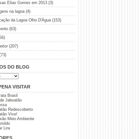
sas Elias Gomes em 2013
(3)
gens na lagoa
(4)
ização da Lagoa Olho D'Água
(153)
ento
(63)
56)
eitor
(207)
(73)
OS DO BLOG
PENA VISITAR
rata Brasil
 de Jaboatão
ossa
atão Redescoberto
atão Vive!
xão Meio Ambiente
amildo
r Lira
ORES