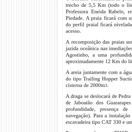
trecho de 5,5 Km (todo o lit
Professora Eneida Rabelo, 
Piedade. A praia ficará com 
do perfil praial ficará nivela
acesso.
A recomposição das praias ser
jazida oceânica nas imediaçõe
Agostinho, a uma profundid
aproximadamente 12 Km do lit
A areia juntamente com a águ
do tipo Trailing Hopper Suc
cisterna de 2000m
.
3
A draga se deslocará de Pedra
de Jaboatão dos Guararapes
profundidade, presença de
navegação). Para a instalaçã
escavadeira tipo CAT 330 e um