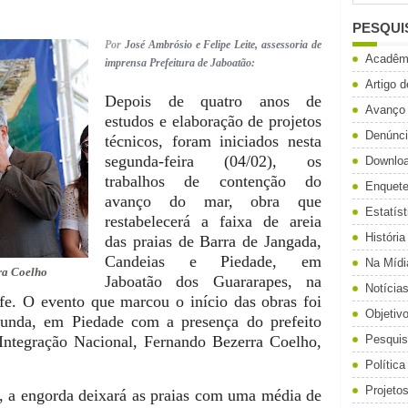
PESQUI
Por
José Ambrósio e Felipe Leite, assessoria de
Acadêm
imprensa Prefeitura de Jaboatão:
Artigo 
Depois de quatro anos de
Avanço
estudos e elaboração de projetos
Denúnc
técnicos, foram iniciados nesta
segunda-feira (04/02), os
Downlo
trabalhos de contenção do
Enquet
avanço do mar, obra que
Estatíst
restabelecerá a faixa de areia
História
das praias de Barra de Jangada,
Candeias e Piedade, em
Na Mídi
ra Coelho
Jaboatão dos Guararapes, na
Notícia
fe. O evento que marcou o início das obras foi
Objetiv
gunda, em Piedade com a presença do prefeito
Integração Nacional, Fernando Bezerra Coelho,
Pesqui
Política
Projeto
 a engorda deixará as praias com uma média de