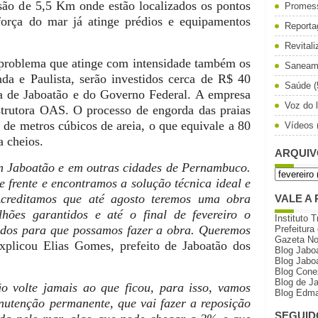
ão de 5,5 Km onde estão localizados os pontos
Promes
 força do mar já atinge prédios e equipamentos
Reporta
Revital
 problema que atinge com intensidade também os
Saneam
da e Paulista, serão investidos cerca de R$ 40
Saúde
(
ra de Jaboatão e do Governo Federal. A empresa
Voz do l
strutora OAS. O processo de engorda das praias
e metros cúbicos de areia, o que equivale a 80
Vídeos
 cheios.
ARQUIV
 Jaboatão e em outras cidades de Pernambuco.
 frente e encontramos a solução técnica ideal e
 Acreditamos que até agosto teremos uma obra
VALE A 
hões garantidos e até o final de fevereiro o
Instituto T
rados para que possamos fazer a obra. Queremos
Prefeitura
Gazeta N
explicou Elias Gomes, prefeito de Jaboatão dos
Blog Jabo
Blog Jabo
Blog Cone
Blog de J
 volte jamais ao que ficou, para isso, vamos
Blog Edma
utenção permanente, que vai fazer a reposição
SEGUID