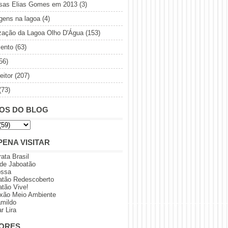
sas Elias Gomes em 2013
(3)
gens na lagoa
(4)
ização da Lagoa Olho D'Água
(153)
ento
(63)
56)
eitor
(207)
(73)
OS DO BLOG
PENA VISITAR
rata Brasil
 de Jaboatão
ossa
atão Redescoberto
atão Vive!
xão Meio Ambiente
amildo
r Lira
ORES