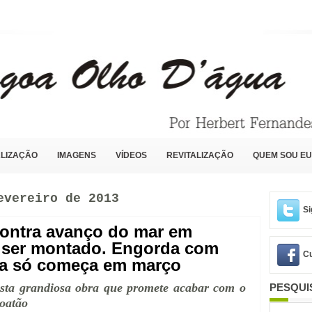
LIZAÇÃO
IMAGENS
VÍDEOS
REVITALIZAÇÃO
QUEM SOU EU
evereiro de 2013
Si
contra avanço do mar em
 ser montado. Engorda com
Cu
ia só começa em março
esta grandiosa obra que promete acabar com o
PESQUI
oatão