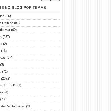
SE NO BLOG POR TEMAS
ico
(26)
de Opinião
(81)
 do Mar
(60)
ia
(937)
ad
(2)
e
(16)
icas
(37)
(3)
a
(71)
s
(2372)
os do BLOG
(1)
sas
(4)
(780)
s de Revitalização
(21)