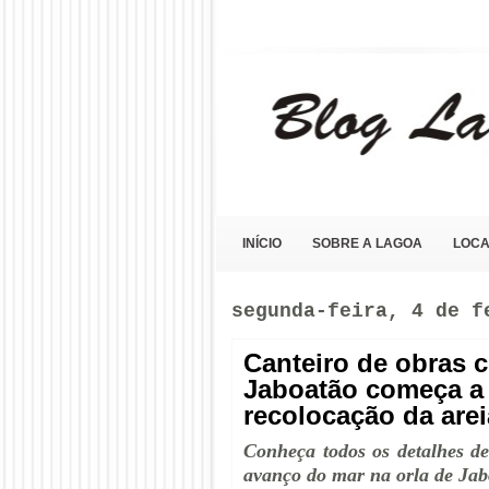
Blog Lagoa Olho D'Água
INÍCIO
SOBRE A LAGOA
LOCA
segunda-feira, 4 de f
Canteiro de obras 
Jaboatão começa a
recolocação da are
Conheça todos os detalhes d
avanço do mar na orla de Jab