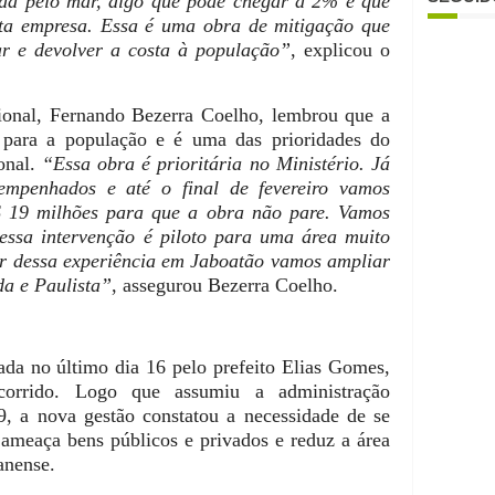
ada pelo mar, algo que pode chegar a 2% e que
ta empresa. Essa é uma obra de mitigação que
r e devolver a costa à população”
, explicou o
ional, Fernando Bezerra Coelho, lembrou que a
 para a população e é uma das prioridades do
onal.
“Essa obra é prioritária no Ministério. Já
mpenhados e até o final de fevereiro vamos
$ 19 milhões para que a obra não pare. Vamos
ssa intervenção é piloto para uma área muito
tir dessa experiência em Jaboatão vamos ampliar
da e Paulista”
, assegurou Bezerra Coelho.
da no último dia 16 pelo prefeito Elias Gomes,
orrido. Logo que assumiu a administração
9, a nova gestão constatou a necessidade de se
 ameaça bens públicos e privados e reduz a área
anense.