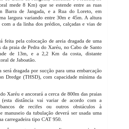
oral mede 8 Km) que se estende entre as ruas
em Barra de Jangada, e a Rua do Loreto, em
uma largura variando entre 30m e 45m. A altura
da com a da linha dos prédios, calçadas e vias de
á feita pela colocação de areia dragada de uma
s da praia de Pedra do Xaréu, no Cabo de Santo
ade de 13m, e a 2,2 Km da costa, distante
oral de Jaboatão.
a será dragada por sucção para uma embarcação
tion Dredge (THSD), com capacidade mínima da
 do Xaréu e ancorará a cerca de 800m das praias
 (esta distância vai variar de acordo com a
 bancos de recifes ou outros obstáculos à
o e manuseio da tubulação deverá ser usada uma
a carregadeira tipo CAT 950.