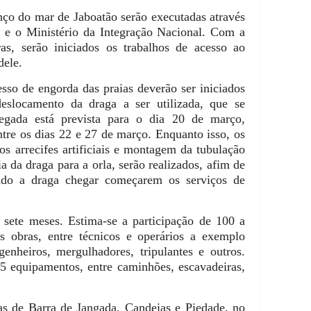
ço do mar de Jaboatão serão executadas através
a e o Ministério da Integração Nacional. Com a
ras, serão iniciados os trabalhos de acesso ao
dele.
sso de engorda das praias deverão ser iniciados
eslocamento da draga a ser utilizada, que se
egada está prevista para o dia 20 de março,
tre os dias 22 e 27 de março. Enquanto isso, os
nos arrecifes artificiais e montagem da tubulação
ia da draga para a orla, serão realizados, afim de
ndo a draga chegar começarem os serviços de
 sete meses. Estima-se a participação de 100 a
s obras, entre técnicos e operários a exemplo
enheiros, mergulhadores, tripulantes e outros.
35 equipamentos, entre caminhões, escavadeiras,
ias de Barra de Jangada, Candeias e Piedade,
n
o