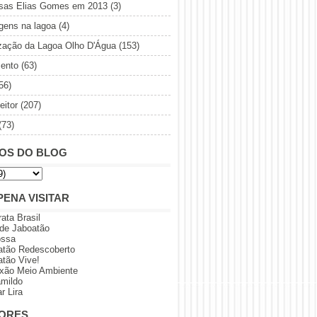
sas Elias Gomes em 2013
(3)
gens na lagoa
(4)
ização da Lagoa Olho D'Água
(153)
ento
(63)
56)
eitor
(207)
(73)
OS DO BLOG
PENA VISITAR
rata Brasil
 de Jaboatão
ossa
atão Redescoberto
atão Vive!
xão Meio Ambiente
amildo
r Lira
ORES