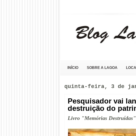
Blog Lagoa Olho D'Água
INÍCIO
SOBRE A LAGOA
LOCA
quinta-feira, 3 de ja
Pesquisador vai lan
destruição do patr
Livro "Memórias Destruídas"