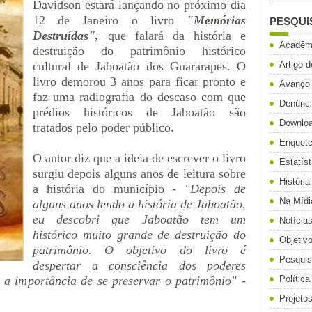
Davidson estará lançando no próximo dia
12 de Janeiro o livro
"Memórias
PESQUI
Destruídas",
que falará da história e
Acadêm
destruição do patrimônio histórico
cultural de Jaboatão dos Guararapes. O
Artigo 
livro demorou 3 anos para ficar pronto e
Avanço
faz uma radiografia do descaso com que
Denúnc
prédios históricos de Jaboatão são
Downlo
tratados pelo poder público.
Enquet
O autor diz que a ideia de escrever o livro
Estatíst
surgiu depois alguns anos de leitura sobre
História
a história do município -
"Depois de
Na Mídi
alguns anos lendo a história de Jaboatão,
eu descobri que Jaboatão tem um
Notícia
histórico muito grande de destruição do
Objetiv
patrimônio. O objetivo do livro é
Pesqui
despertar a consciência dos poderes
 a importância de se preservar o patrimônio"
-
Política
Projeto