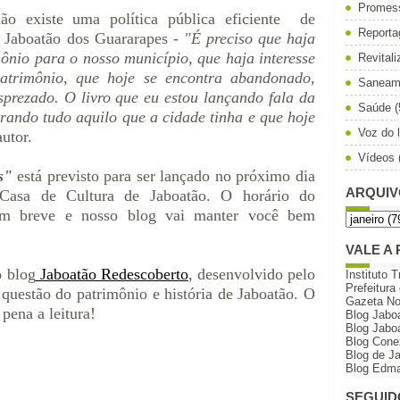
Promes
ão existe uma política pública eficiente de
Reporta
 Jaboatão dos Guararapes -
"É preciso que haja
mônio para o nosso município, que haja interesse
Revital
patrimônio, que hoje se encontra abandonado,
Saneam
sprezado. O livro que eu estou lançando fala da
Saúde
(
trando tudo aquilo que a cidade tinha e que hoje
Voz do l
utor.
Vídeos
s"
está previsto para ser lançado no próximo dia
ARQUIV
Casa de Cultura de Jaboatão. O horário do
em breve e nosso blog vai manter você bem
VALE A 
 blog
Jaboatão Redescoberto
, desenvolvido pelo
Instituto T
Prefeitura
 questão do patrimônio e história de Jaboatão. O
Gazeta N
 pena a leitura!
Blog Jabo
Blog Jabo
Blog Cone
Blog de J
Blog Edma
SEGUID