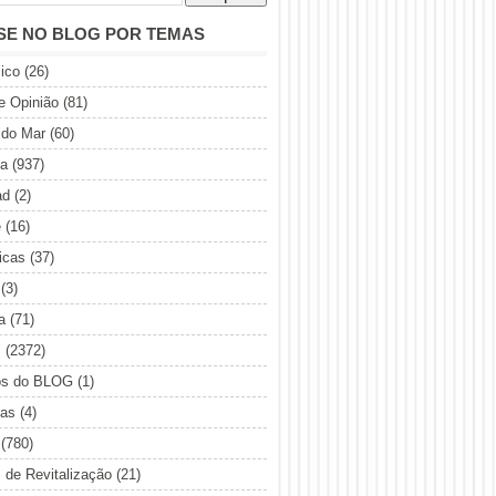
SE NO BLOG POR TEMAS
ico
(26)
de Opinião
(81)
 do Mar
(60)
ia
(937)
ad
(2)
e
(16)
icas
(37)
(3)
a
(71)
s
(2372)
os do BLOG
(1)
sas
(4)
(780)
s de Revitalização
(21)