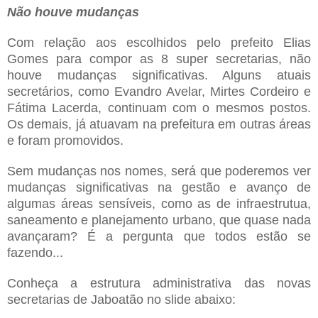
Não houve mudanças
Com relação a
os escolhidos pelo prefeito Elias
Gomes para compor as 8 super secretarias, não
houve mud
anças significativas. Alguns
atuais
secretários, como Evandro Avelar, Mirtes Cordeiro e
Fátima Lacerda
, cont
in
uam com o mesmos postos.
Os demais,
já atuavam na prefeitura em outras áreas
e foram promovid
os.
Sem mudanças nos nomes, será que poderemos ver
mudanças significativas na
gestão e avanço de
algumas áreas sensíveis, como as de infraestrutua
,
saneame
n
to e planejamento urbano, que
quase nada
avançaram
? É a pergunta que todos estão se
fazendo.
..
Conheça
a estrutura administrativa das novas
secretarias de Jaboatão no sli
de abaixo: