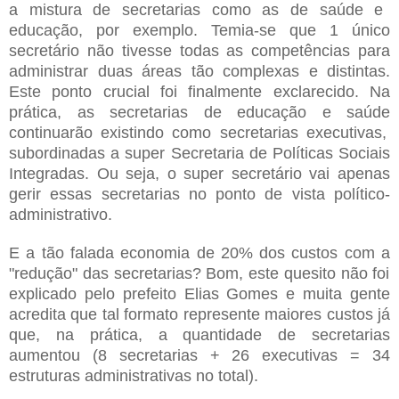
a mist
ura
de
secretarias como as de saúde e
educa
ção, por exemplo.
Temia-se que 1 único
secretário não tivesse todas as competências para
administrar
duas áreas tão complexas e distintas.
Este ponto crucial foi finalmente
exclarecido. Na
prá
tica, as secretarias de educação e saúde
continuarão existindo
como secretarias executivas,
subordinadas a s
uper
Secretaria de Políticas S
ociais
Integradas. Ou seja, o super secretário v
a
i
apenas
gerir essas secret
arias no ponto de vista político-
administrativo.
E a tão falada economia de 20% dos c
ustos com a
"redução" das secretarias? Bom, este quesito não foi
explicado pel
o prefeito Elias Gomes
e muita gente
acredita que
tal formato represente maiores custos
j
á
que, na p
rática, a quantidade de secretarias
aumentou
(8 secret
arias + 2
6 execut
ivas = 34
estruturas administrati
vas no total).