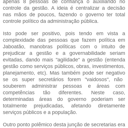
apenas 8 pessoas de confiança o auxiliando no
con
trole da gestão
. A ideia é centralizar a decisão
nas mãos de poucos, fazendo o governo ter total
controle político
da
administração pública
.
Isto pode ser positivo, pois tendo em vista a
complexidade das pessoas que fazem política em
Ja
boatão, manobras políticas com o intuito de
prejudicar a gestão e a governabilidade seriam
evitadas
, dando mais "agilidade" a gestão (entenda
gestão como serviços públicos, obras, investimentos,
planejamento
, etc)
. Mas também pode ser
negativo
se
os super secretários for
em "vaidosos",
não
souberem administrar pessoas e áreas
com
competências tão diferentes. Neste
caso,
determinadas áreas do governo poderiam ser
totalmente prejudicadas, afetando diretamente
serviços públicos e a população.
Outro ponto polêmico desta junção de secretarias
era