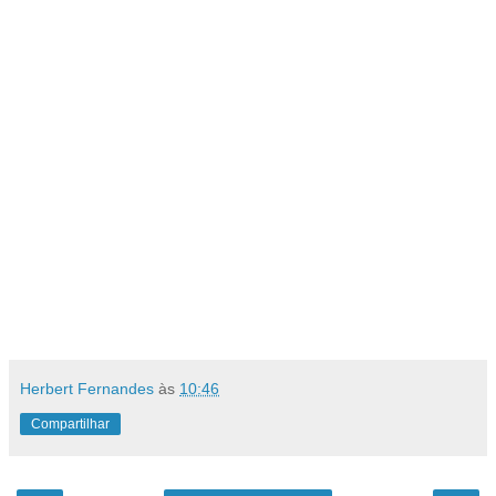
Herbert Fernandes
às
10:46
Compartilhar