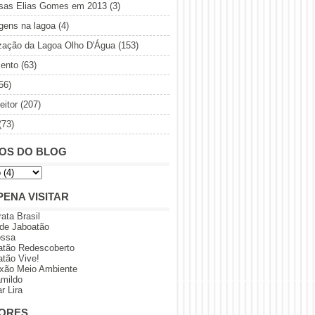
sas Elias Gomes em 2013
(3)
gens na lagoa
(4)
ização da Lagoa Olho D'Água
(153)
ento
(63)
56)
eitor
(207)
(73)
OS DO BLOG
PENA VISITAR
rata Brasil
 de Jaboatão
ossa
atão Redescoberto
atão Vive!
xão Meio Ambiente
amildo
r Lira
ORES