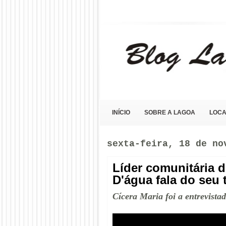
Blog Lagoa Olho D'Água
INÍCIO
SOBRE A LAGOA
LOCA
sexta-feira, 18 de no
Líder comunitária 
D'água fala do seu 
Cícera Maria foi a entrevist