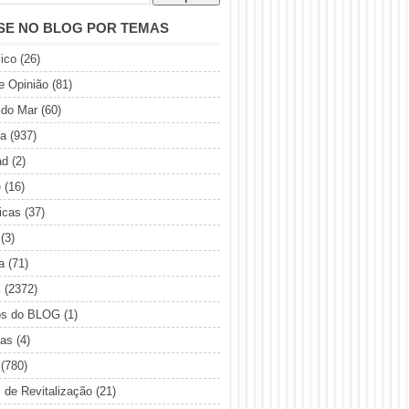
SE NO BLOG POR TEMAS
ico
(26)
de Opinião
(81)
 do Mar
(60)
ia
(937)
ad
(2)
e
(16)
icas
(37)
(3)
a
(71)
s
(2372)
os do BLOG
(1)
sas
(4)
(780)
s de Revitalização
(21)