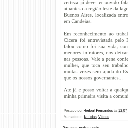
certeza já deve ter ouvido fa
atuantes da região leste da l
Buenos Aires, localizada ent
em Candeias.
Em reconhecimento ao trabal
Cícera foi entrevistada pel
falou como foi sua vida, com
menores infratores, nos deix
nas pessoas. Vale a pena conf
mulher, que toca seu trabalh
muitas vezes sem ajuda do Es
que os nossos governantes...
Até já e posso voltar a qual
minha primeira visita a comun
Postado por
Herbert Fernandes
às
12:07
Marcadores:
Notícias
,
Vídeos
Postagem mais recente