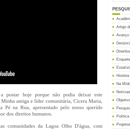
PESQUI
Acadêm
Artigo 
Avanço
Denúnc
Downlo
Enquet
Estatíst
História
Na Mídi
Notícia
 a postar hoje porque não podia deixar este
Objetiv
Minha amiga e líder comunitária, Cicera Maria,
ma Pé na Rua, apresentado pelo nosso querido
Pesqui
sor dos direitos humanos.
Política
Projeto
as comunidades da Lagoa Olho D'água, com