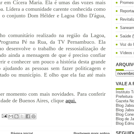
lar em Cícera Maria. Ela é umas das vozes mais
Promes
agoa. Lídera a comunidade carente conhecida como
Reporta
re o conjunto Dom Hélder e Lagoa Olho D'água,
Revital
Saneam
ho comunitário realizado na região da Lagoa,
Saúde
(
o Programa Pé na Rua, da TV Pernambuco. Ela
Voz do l
o desenvolve o trabalho de ressosialização de
Vídeos
ando ainda a mensagem de que é preciso confiar
erir e conhecer um pouco a história desta grande
ARQUIV
o ajudando as pessoas sem fazer politicagem e
tado ou município. E olho que ela faz até mais
VALE A 
Instituto T
quer momento com mais novidades. Para conferir
Prefeitura
idade de Buenos Aires, clique
aqui.
Gazeta N
Blog Jabo
Blog Jabo
Blog Cone
Blog de J
Blog Edma
SEGUID
Página inicial
Postagem mais antiga