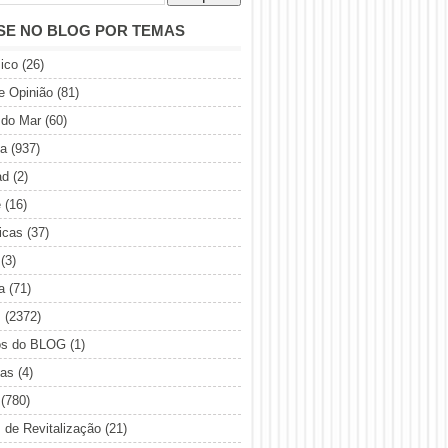
SE NO BLOG POR TEMAS
ico
(26)
de Opinião
(81)
 do Mar
(60)
ia
(937)
ad
(2)
e
(16)
icas
(37)
(3)
a
(71)
s
(2372)
os do BLOG
(1)
sas
(4)
(780)
s de Revitalização
(21)