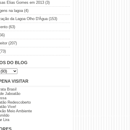
sas Elias Gomes em 2013
(3)
gens na lagoa
(4)
ização da Lagoa Olho D'Água
(153)
ento
(63)
56)
eitor
(207)
(73)
OS DO BLOG
PENA VISITAR
rata Brasil
 de Jaboatão
ossa
atão Redescoberto
atão Vive!
xão Meio Ambiente
amildo
r Lira
ORES