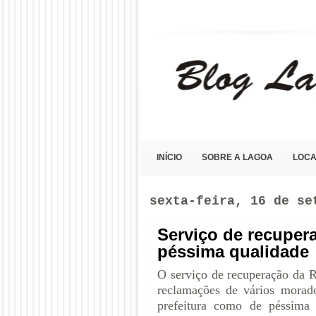
Blog Lagoa Olho D'Água
INÍCIO
SOBRE A LAGOA
LOCA
sexta-feira, 16 de se
Serviço de recuper
péssima qualidade
O serviço de recuperação da R
reclamações de vários morado
prefeitura como de péssima 