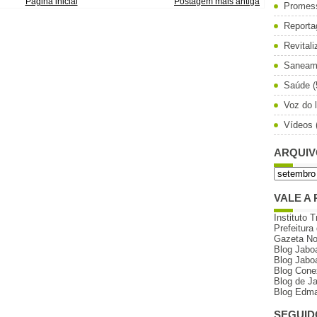
Página inicial
Postagem mais antiga
Promes
Reporta
Revital
Saneam
Saúde
(
Voz do l
Vídeos
ARQUIV
VALE A 
Instituto T
Prefeitura
Gazeta N
Blog Jabo
Blog Jabo
Blog Cone
Blog de J
Blog Edma
SEGUID