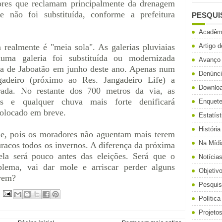
ores que reclamam principalmente da drenagem
 não foi substituída, conforme a prefeitura
PESQUI
Acadêm
 realmente é "meia sola". As galerias pluviaias
Artigo 
uma galeria foi substituída ou modernizada
Avanço
ra de Jaboatão em junho deste ano. Apenas num
Denúnc
adeiro (próximo ao Res. Jangadeiro Life) a
Downlo
rada. No restante dos 700 metros da via, as
as e qualquer chuva mais forte denificará
Enquet
colocado em breve.
Estatíst
História
de, pois os moradores não aguentam mais terem
Na Mídi
uracos todos os invernos. A diferença da próxima
la será pouco antes das eleições. Será que o
Notícia
blema, vai dar mole e arriscar perder alguns
Objetiv
 vem?
Pesqui
Política
Projeto