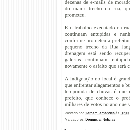
dezenas de e-mails de morad
do maior trecho da rua, que
prometeu.
E o trabalho executado na rua
continuam entupidas e nenh
conforme prometeu a prefeitu
pequeno trecho da Rua Jang
drenagem está sendo recupe
galerias continuam entupid
novamente o asfalto que será 
A indignação no local é gran
que enfrentar alagamentos e b
temporada de chuvas é que e
prefeito, que conhece o pro
milhares de votos no ano que
Postado por
Herbert Fernandes
às
10:33
Marcadores:
Denúncia
,
Notícias