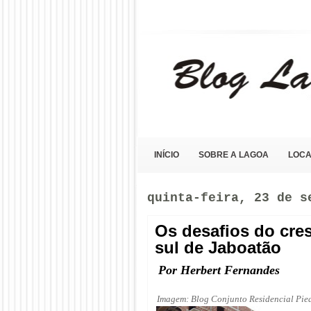
Blog Lagoa Olho D'Água
INÍCIO
SOBRE A LAGOA
LOCA
quinta-feira, 23 de s
Os desafios do cre
sul de Jaboatão
Por Herbert Fernandes
Imagem: Blog Conjunto Residencial Pied