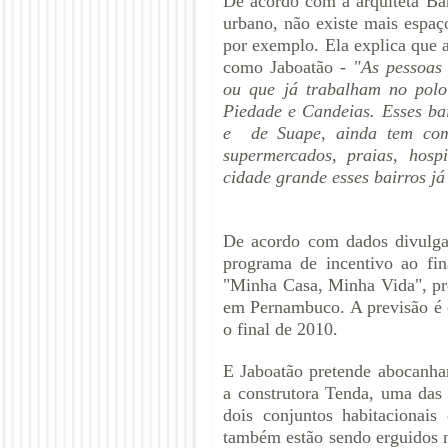
De acordo com a arquiteta Bár
urbano, não existe mais espaç
por exemplo. Ela explica que a
como Jaboatão -
"As pessoas
ou que já trabalham no polo 
Piedade e Candeias. Esses bai
e de Suape, ainda tem como
supermercados, praias, hos
cidade grande esses bairros já
De acordo com dados divulga
programa de incentivo ao fin
"Minha Casa, Minha Vida", pr
em Pernambuco. A previsão é c
o final de 2010.
E Jaboatão pretende abocanhar
a construtora Tenda, uma das 
dois conjuntos habitacionais
também estão sendo erguidos n