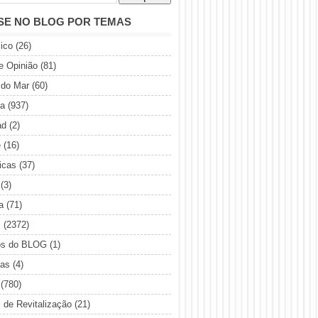
SE NO BLOG POR TEMAS
ico
(26)
de Opinião
(81)
 do Mar
(60)
ia
(937)
ad
(2)
e
(16)
icas
(37)
(3)
a
(71)
s
(2372)
os do BLOG
(1)
sas
(4)
(780)
s de Revitalização
(21)