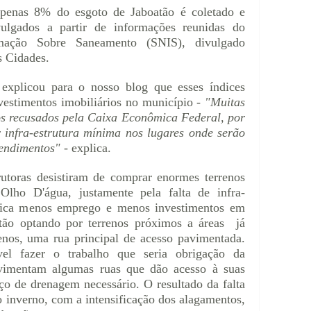
penas 8% do esgoto de Jaboatão é coletado e
ulgados a partir de informações reunidas do
mação Sobre Saneamento (SNIS), divulgado
s Cidades.
 explicou para o nosso blog que esses índices
nvestimentos imobiliários no município -
"Muitas
os recusados pela Caixa Econômica Federal, por
r infra-estrutura mínima nos lugares onde serão
eendimentos"
- explica.
utoras desistiram de comprar enormes terrenos
lho D'água, justamente pela falta de infra-
nifica menos emprego e menos investimentos em
tão optando por terrenos próximos a áreas já
enos, uma rua principal de acesso pavimentada.
l fazer o trabalho que seria obrigação da
pavimentam algumas ruas que dão acesso à suas
iço de drenagem necessário. O resultado da falta
 inverno, com a intensificação dos alagamentos,