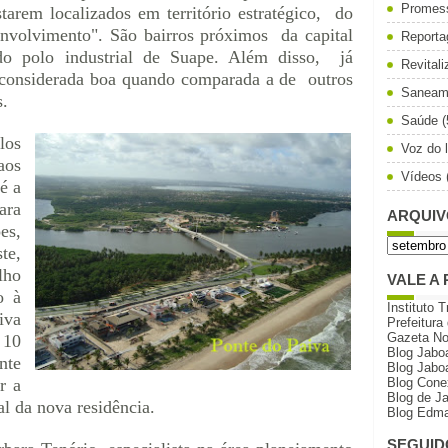
Promes
starem localizados em território estratégico, do
volvimento". São bairros próximos da capital
Reporta
 polo industrial de Suape. Além disso, já
Revital
, considerada boa quando comparada a de outros
Saneam
s.
Saúde
(
los
Voz do l
aos
Vídeos
é a
ara
ARQUIV
s,
te,
lho
VALE A 
o à
Instituto T
iva
Prefeitura
Gazeta N
 10
Blog Jabo
nte
Blog Jabo
r a
Blog Cone
Blog de J
l da nova residência.
Blog Edma
SEGUID