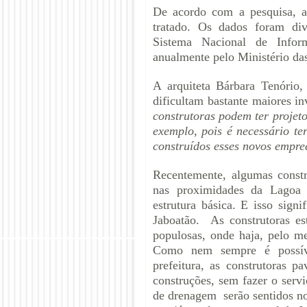
De acordo com a pesquisa, a
tratado. Os dados foram div
Sistema Nacional de Infor
anualmente pelo Ministério da
A arquiteta Bárbara Tenório,
dificultam bastante maiores i
construtoras podem ter projet
exemplo, pois é necessário te
construídos esses novos empr
Recentemente, algumas constr
nas proximidades da Lagoa O
estrutura básica. E isso sig
Jaboatão. As construtoras es
populosas, onde haja, pelo m
Como nem sempre é possíve
prefeitura, as construtoras 
construções, sem fazer o serv
de drenagem serão sentidos no