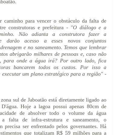
aboatão.
r caminho para vencer o obstáculo da falta de
ntre construtoras e prefeitura -
"O diálogo e a
minho. Não adianta a construtora fazer a
e darão acesso a esses novos conjuntos
na drenagem e no saneamento. Temos que lembrar
tos abrigarão milhares de pessoas e, caso não
 para onde a água irá? Por outro lado, fica
toras bancarem todos os custos. Por isso a
e executar um plano estratégico para a região"
-
zona sul de Jaboatão está diretamente ligado ao
 D'água. Hoje a lagoa possui apenas 80cm de
pacidade de absolver todo o volume da água
 a falta de infra-estrutura e saneamento, o
 precisa ser enfrentado pelos governantes. Há
estimentos que totalizam R$ 59 milhões para a