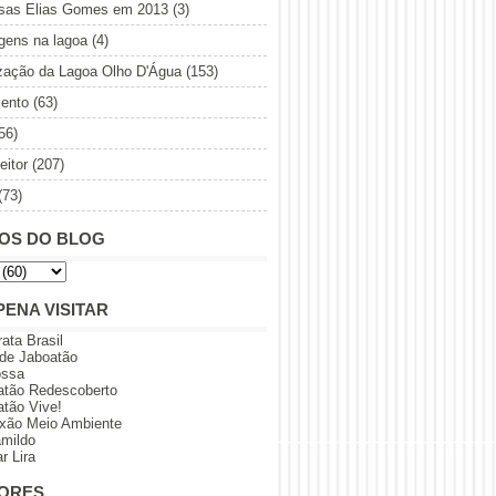
sas Elias Gomes em 2013
(3)
gens na lagoa
(4)
ização da Lagoa Olho D'Água
(153)
ento
(63)
56)
eitor
(207)
(73)
OS DO BLOG
PENA VISITAR
rata Brasil
 de Jaboatão
ossa
atão Redescoberto
atão Vive!
xão Meio Ambiente
amildo
r Lira
ORES