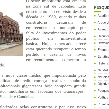
O setor imobiliário está em alta
na zona sul de Jaboatão. Este
PESQUI
crescimento não era visto desde a
Acadêm
década de 1980, quando muitas
construtoras deixaram de
Artigo 
empreender no município por
Avanço
falta de investimentos do poder
Denúnc
público em infra-estrutura
básica. Hoje, o mercado parece
Downlo
estar querendo recuperar o tempo
Enquet
perdido e dezenas de novos
Estatíst
empreendimentos começam a
História
ade.
Na Mídi
a a nova classe média, que impulsionada pelo
Notícia
ilidade de crédito começa a realizar o sonho da
Objetiv
abitacionais gigantescos hoje compõem grande
etor imobiliário em Jaboatão dos Guararapes,
Pesqui
 Piedade e Candeias.
Política
Projeto
lorizados pelas construtoras e por esse novo