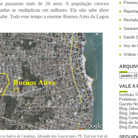
Promes
se passaram mais de 26 anos. A população cresceu
dias se multiplicou em milhares. Ela não sabe dizer
Reporta
sabe. Todo esse tempo a enorme Buenos Aires da Lagoa
Revital
Saneam
Saúde
(
Voz do l
Vídeos
ARQUIV
VALE A 
Instituto T
Prefeitura
Gazeta N
Blog Jabo
Blog Jabo
Blog Cone
Blog de J
Blog Edma
a no bairro de Candeias, Jaboatão dos Guararapes, PE. Está por tráz do
SEGUID