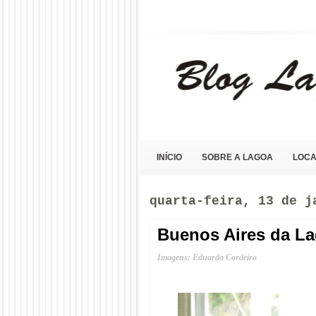
Blog Lagoa Olho D'Água
INÍCIO
SOBRE A LAGOA
LOCA
quarta-feira, 13 de j
Buenos Aires da L
Imagens: Eduardo Cordeiro