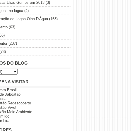
sas Elias Gomes em 2013
(3)
gens na lagoa
(4)
ização da Lagoa Olho D'Água
(153)
ento
(63)
56)
eitor
(207)
(73)
OS DO BLOG
PENA VISITAR
rata Brasil
 de Jaboatão
ossa
atão Redescoberto
atão Vive!
xão Meio Ambiente
amildo
r Lira
ORES