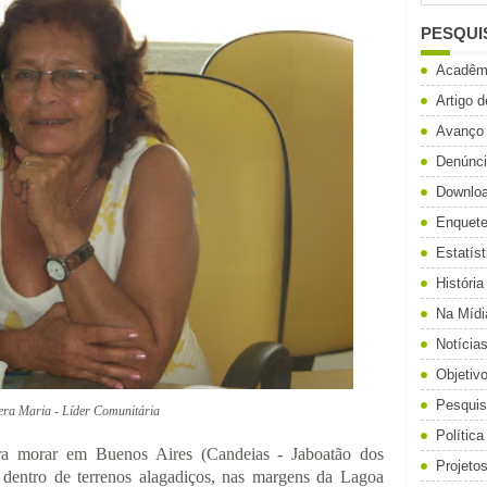
PESQUI
Acadêm
Artigo 
Avanço
Denúnc
Downlo
Enquet
Estatíst
História
Na Mídi
Notícia
Objetiv
Pesqui
era Maria - Líder Comunitária
Política
a morar em Buenos Aires (Candeias - Jaboatão dos
Projeto
 dentro de terrenos alagadiços, nas margens da Lagoa