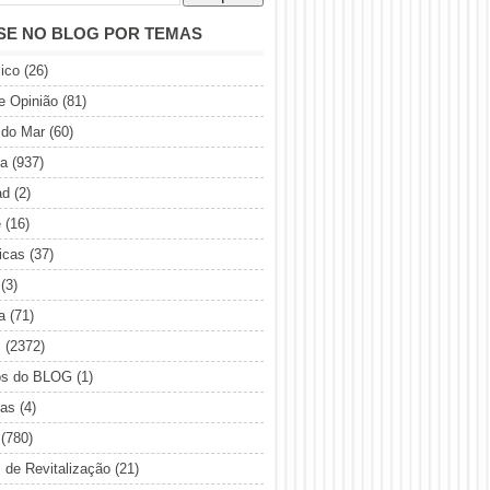
SE NO BLOG POR TEMAS
ico
(26)
de Opinião
(81)
 do Mar
(60)
ia
(937)
ad
(2)
e
(16)
icas
(37)
(3)
a
(71)
s
(2372)
os do BLOG
(1)
sas
(4)
(780)
s de Revitalização
(21)