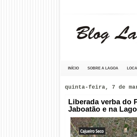
Blog Lagoa Olho D'Água
INÍCIO
SOBRE A LAGOA
LOCA
quinta-feira, 7 de ma
Liberada verba do 
Jaboatão e na Lago