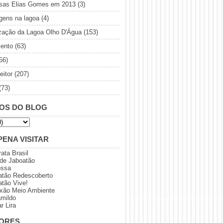
sas Elias Gomes em 2013
(3)
gens na lagoa
(4)
ização da Lagoa Olho D'Água
(153)
ento
(63)
56)
eitor
(207)
(73)
OS DO BLOG
PENA VISITAR
rata Brasil
 de Jaboatão
ossa
atão Redescoberto
atão Vive!
xão Meio Ambiente
amildo
r Lira
ORES