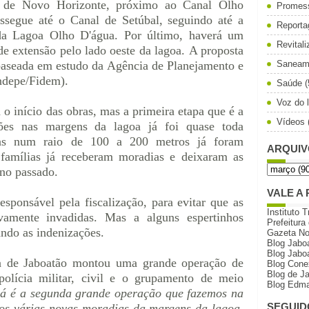
 de Novo Horizonte, próximo ao Canal Olho
Promes
segue até o Canal de Setúbal, seguindo até a
Reporta
da Lagoa Olho D'água. Por último, haverá um
Revital
de extensão pelo lado oeste da lagoa.
A proposta
 baseada em estudo da Agência de Planejamento e
Saneam
ndepe/Fidem).
Saúde
(
Voz do l
 o início
das obras, mas a primeira etapa que é a
Vídeos
sões nas margens da lagoa já foi quase toda
ias num raio de 100 a 200 metros já foram
ARQUIV
famílias já receberam moradias e deixaram as
ano passado.
VALE A 
esponsável pela fiscalização, para evitar que as
Instituto T
vamente
invadidas. Mas a alguns espertinhos
Prefeitura
sando as indenizações.
Gazeta N
Blog Jabo
Blog Jabo
ra de Jaboatão montou uma grande operação de
Blog Cone
Blog de J
olícia militar, civil e o grupamento de meio
Blog Edma
já é a segunda grande operação que fazemos na
SEGUID
os várias novas moradias da margens da lagoa,