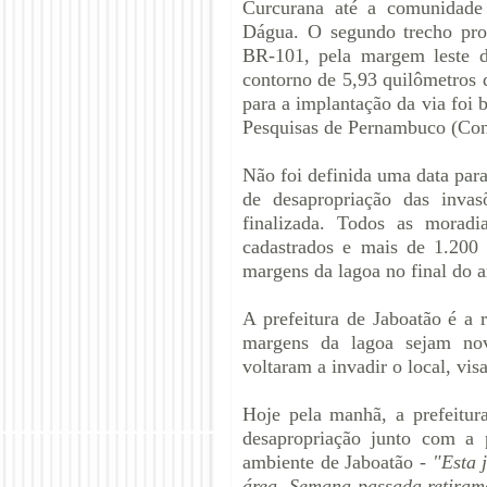
Curcurana até a comunidade
Dágua. O segundo trecho pros
BR-101, pela margem leste 
contorno de 5,93 quilômetros 
para a implantação da via foi
Pesquisas de Pernambuco (Co
Não foi definida uma data para
de desapropriação das inva
finalizada. Todos as morad
cadastrados e mais de 1.200 
margens da lagoa no final do 
A prefeitura de Jaboatão é a r
margens da lagoa sejam
no
voltaram a invadir o local, vi
Hoje pela manhã, a prefeitu
desapropriação junto com a p
ambiente de Jaboatão -
"Esta 
área. Semana passada retiram