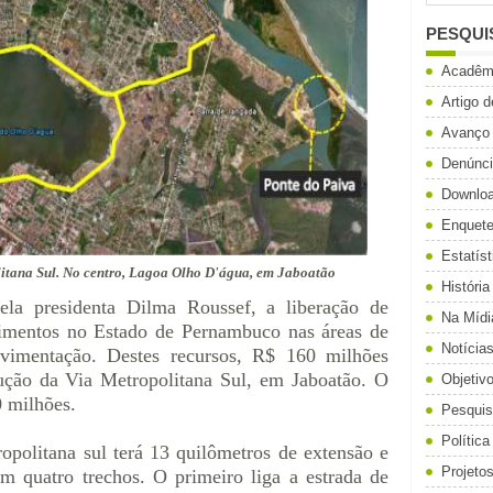
PESQUI
Acadêm
Artigo 
Avanço
Denúnc
Downlo
Enquet
Estatíst
itana Sul. No centro, Lagoa Olho D'água, em Jaboatão
História
ela presidenta Dilma Roussef, a liberação de
Na Mídi
imentos no Estado de Pernambuco nas áreas de
Notícia
vimentação. Destes recursos, R$ 160 milhões
rução da Via Metropolitana Sul, em Jaboatão. O
Objetiv
0 milhões.
Pesqui
Política
ropolitana sul
terá 13 quilômetros de extensão e
Projeto
m quatro trechos. O primeiro liga a estrada de