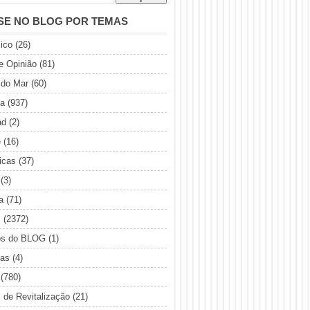
SE NO BLOG POR TEMAS
ico
(26)
de Opinião
(81)
 do Mar
(60)
ia
(937)
ad
(2)
e
(16)
icas
(37)
(3)
a
(71)
s
(2372)
os do BLOG
(1)
sas
(4)
(780)
s de Revitalização
(21)