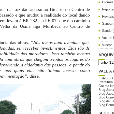
Promes
rada da Luz dão acesso ao Binário no Centro de
Reporta
 passado e que mudou a realidade do local dando
Revital
bém levam à BR-232 e à PE-07, que é o caminho
Saneam
Velha da Usina liga Muribeca ao Centro de
Saúde
(
Voz do l
ância das obras.
“Nós temos aqui avenidas que,
Vídeos
onadas, sem receber investimentos. Elas são de
mobilidade dos moradores. Isso também mostra
ARQUIV
da com obras que chegam a todos os lugares do
devolvendo a cidadania das pessoas, a partir do
s aos quais elas não tinham acesso, como
VALE A 
 pavimentação”
, disse.
Instituto T
Prefeitura
Gazeta N
Blog Jabo
Blog Jabo
Blog Cone
Blog de J
Blog Edma
SEGUID