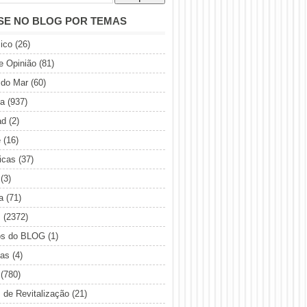
SE NO BLOG POR TEMAS
ico
(26)
de Opinião
(81)
 do Mar
(60)
ia
(937)
ad
(2)
e
(16)
icas
(37)
(3)
a
(71)
s
(2372)
os do BLOG
(1)
sas
(4)
(780)
s de Revitalização
(21)