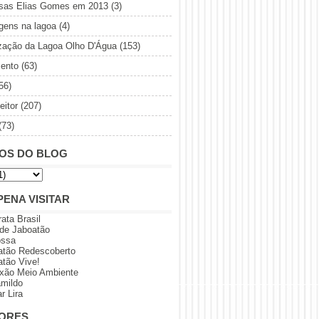
sas Elias Gomes em 2013
(3)
gens na lagoa
(4)
ização da Lagoa Olho D'Água
(153)
ento
(63)
56)
eitor
(207)
(73)
OS DO BLOG
PENA VISITAR
rata Brasil
 de Jaboatão
ossa
atão Redescoberto
atão Vive!
xão Meio Ambiente
amildo
r Lira
ORES