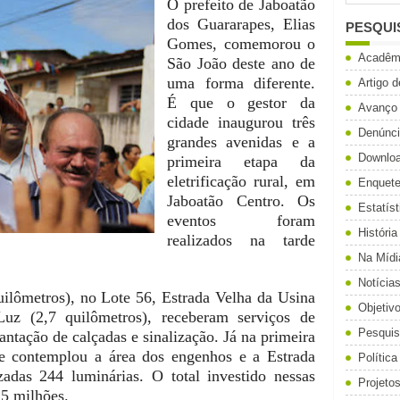
O prefeito de Jaboatão
dos Guararapes, Elias
PESQUI
Gomes, comemorou o
Acadêm
São João deste ano de
uma forma diferente.
Artigo 
É que o gestor da
Avanço
cidade inaugurou três
Denúnc
grandes avenidas e a
Downlo
primeira etapa da
eletrificação rural, em
Enquet
Jaboatão Centro. Os
Estatíst
eventos foram
História
realizados na tarde
Na Mídi
Notícia
uilômetros), no Lote 56, Estrada Velha da Usina
Objetiv
uz (2,7 quilômetros), receberam serviços de
Pesqui
ntação de calçadas e sinalização. Já na primeira
ue contemplou a área dos engenhos e a Estrada
Política
adas 244 luminárias. O total investido nessas
Projeto
 5 milhões.