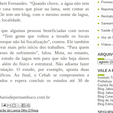
Promes
ert Fernandes. “Quando chove, a água não tem
de casa temos que pisar na lama, sem contar as
Reporta
 Ele tem um blog, com o mesmo nome da lagoa,
Revital
 localidade.
Saneam
 que algumas pessoas beneficiadas com novas
Saúde
(
. “Tem gente que voltou a invadir os locais
Voz do l
 porque não há fiscalização”, contou. Ele também
Vídeos
rar mais pelo início dos trabalhos. “Para quem
ses de sofrimento”, falou. Mota, no entanto,
ARQUIV
o estudo da lagoa tem para que não haja danos
 além do físico e estrutural. Não adianta fazer
entação. O estudo, por exemplo, aponta duas
VALE A 
stificou. Ao final, o Cehab se comprometeu a
Instituto T
ados e espera concluir os estudos até 30 de
Prefeitura
Gazeta N
Blog Jabo
Blog Jabo
 Diariodepernambuco.com.br
Blog Cone
Blog de J
Blog Edma
zação da Lagoa Olho D'Água
SEGUID