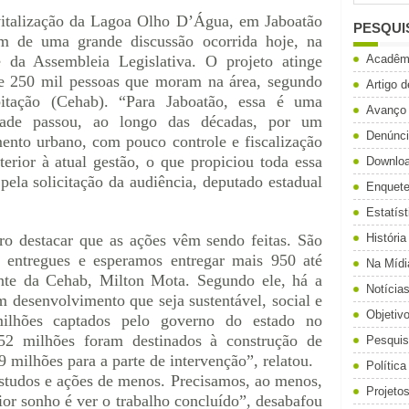
italização da Lagoa Olho D’Água, em Jaboatão
PESQUI
im de uma grande discussão ocorrida hoje, na
da Assembleia Legislativa. O projeto atinge
Acadêm
 de 250 mil pessoas que moram na área, segundo
Artigo 
tação (Cehab). “Para Jaboatão, essa é uma
Avanço
idade passou, ao longo das décadas, por um
Denúnc
nto urbano, com pouco controle e fiscalização
terior à atual gestão, o que propiciou toda essa
Downlo
 pela solicitação da audiência, deputado estadual
Enquet
Estatíst
ro destacar que as ações vêm sendo feitas. São
História
á entregues e esperamos entregar mais 950 até
Na Mídi
nte da Cehab, Milton Mota. Segundo ele, há a
Notícia
 desenvolvimento que seja sustentável, social e
Objetiv
lhões captados pelo governo do estado no
52 milhões foram destinados à construção de
Pesqui
9 milhões para a parte de intervenção”, relatou.
Política
studos e ações de menos. Precisamos, ao menos,
Projeto
r sonho é ver o trabalho concluído”, desabafou