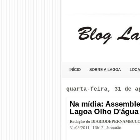
Blog Lagoa Olho D'Água
INÍCIO
SOBRE A LAGOA
LOCA
quarta-feira, 31 de a
Na mídia: Assemble
Lagoa Olho D'água
Redação do DIARIODEPERNAMBUC
31/08/2011 | 16h12 | Jaboatão