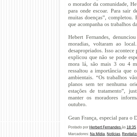
o morador da comunidade, Heb
para onde escoar. Para sair 
muitas doenças”, completou.
que acompanha os trabalhos da
Hebert Fernandes, denunciou
moradias, voltaram ao local
desapropriados. Isso acontece
explicou que não se pode espe
mora lá, são mais 3 ou 4 me
ressaltou a importância que 
ambientais. “Os trabalhos vão
planos sem ter nenhuma ori
estações de tratamento”, ju
manter os moradores inform
outubro.
Gean França, especial para o
Postado por
Herbert Fernandes
às
18:35
Marcadores:
Na Mídia
,
Notícias
,
Revitali