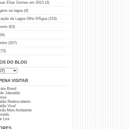
sas Elias Gomes em 2013
(3)
gens na lagoa
(4)
ização da Lagoa Olho D'Água
(153)
ento
(63)
56)
eitor
(207)
(73)
OS DO BLOG
PENA VISITAR
rata Brasil
 de Jaboatão
ossa
atão Redescoberto
atão Vive!
xão Meio Ambiente
amildo
r Lira
ORES