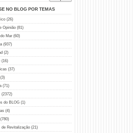
SE NO BLOG POR TEMAS
ico
(26)
de Opinião
(81)
 do Mar
(60)
ia
(937)
ad
(2)
e
(16)
icas
(37)
(3)
a
(71)
s
(2372)
os do BLOG
(1)
sas
(4)
(780)
s de Revitalização
(21)