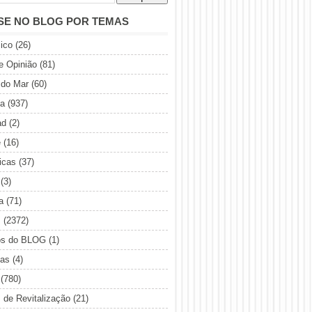
SE NO BLOG POR TEMAS
ico
(26)
de Opinião
(81)
 do Mar
(60)
ia
(937)
ad
(2)
e
(16)
icas
(37)
(3)
a
(71)
s
(2372)
os do BLOG
(1)
sas
(4)
(780)
s de Revitalização
(21)