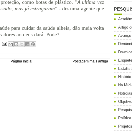
 proteção, como botas de plástico.
"A ultima vez
assado, mas já estragaram"
- diz uma agente que
PESQUI
Acadêm
aúde para cuidar da saúde alheia, dão meia volta
Artigo 
adores ao deus dará. Pode?
Avanço
Denúnc
Downlo
Enquet
Página inicial
Postagem mais antiga
Estatíst
História
Na Mídi
Notícia
Objetiv
Pesqui
Política
Projeto