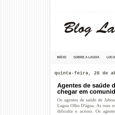
Blog Lagoa Olho D'Água
INÍCIO
SOBRE A LAGOA
LOCA
quinta-feira, 28 de a
Agentes de saúde 
chegar em comunid
Os agentes de saúde de Jabo
Lagoa Olho D'água. As ruas es
dificulta o acesso. Os agent