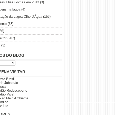
sas Elias Gomes em 2013
(3)
gens na lagoa
(4)
ização da Lagoa Olho D'Água
(153)
ento
(63)
56)
eitor
(207)
(73)
OS DO BLOG
PENA VISITAR
rata Brasil
 de Jaboatão
ossa
atão Redescoberto
atão Vive!
xão Meio Ambiente
amildo
r Lira
ORES