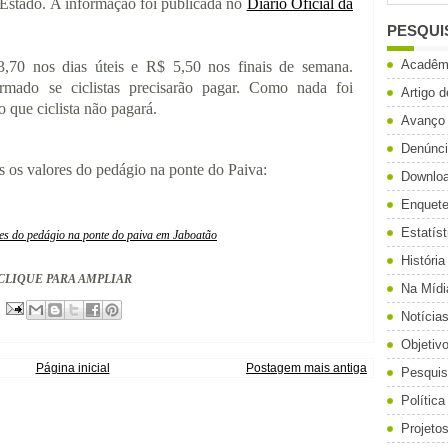
 Estado. A informação foi publicada no
Diário Oficial da
PESQUI
Acadêm
3,70 nos dias úteis e R$ 5,50 nos finais de semana.
rmado se ciclistas precisarão pagar. Como nada foi
Artigo 
o que ciclista não pagará.
Avanço
Denúnc
s os valores do pedágio na ponte do Paiva:
Downlo
Enquet
Estatíst
História
CLIQUE PARA AMPLIAR
Na Mídi
Notícia
Objetiv
Página inicial
Postagem mais antiga
Pesqui
Política
Projeto