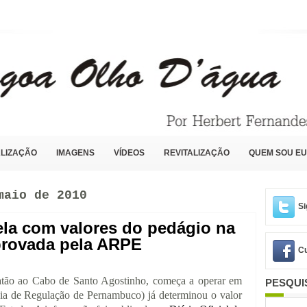
LIZAÇÃO
IMAGENS
VÍDEOS
REVITALIZAÇÃO
QUEM SOU EU
maio de 2010
Si
bela com valores do pedágio na
provada pela ARPE
Cu
oatão ao Cabo de Santo Agostinho, começa a operar em
PESQUI
a de Regulação de Pernambuco) já determinou o valor