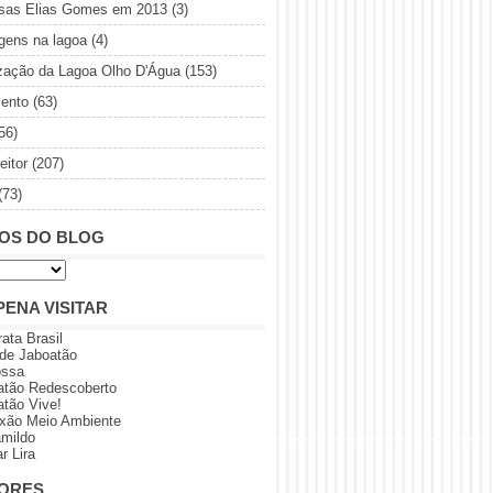
sas Elias Gomes em 2013
(3)
gens na lagoa
(4)
ização da Lagoa Olho D'Água
(153)
ento
(63)
56)
eitor
(207)
(73)
OS DO BLOG
PENA VISITAR
rata Brasil
 de Jaboatão
ossa
atão Redescoberto
atão Vive!
xão Meio Ambiente
amildo
r Lira
ORES