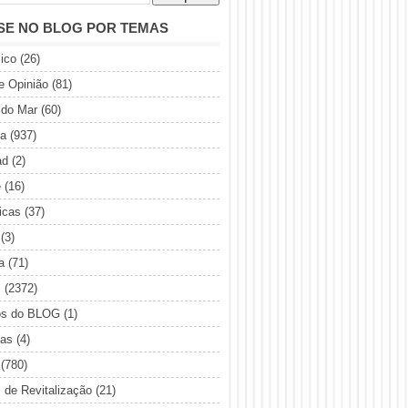
SE NO BLOG POR TEMAS
ico
(26)
de Opinião
(81)
 do Mar
(60)
ia
(937)
ad
(2)
e
(16)
icas
(37)
(3)
a
(71)
s
(2372)
os do BLOG
(1)
sas
(4)
(780)
s de Revitalização
(21)