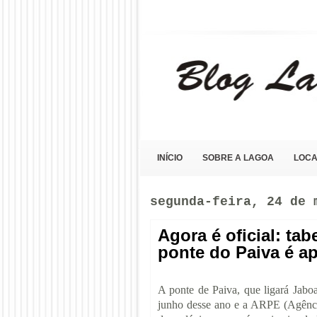
Blog Lagoa Olho D'Água
INÍCIO
SOBRE A LAGOA
LOCA
segunda-feira, 24 de 
Agora é oficial: ta
ponte do Paiva é a
A ponte de Paiva, que ligará Jab
junho desse ano e a ARPE (Agênci