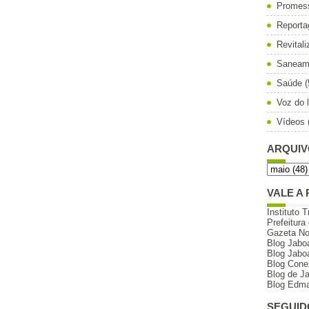
Promes
Reporta
Revital
Saneam
Saúde
(
Voz do l
Vídeos
ARQUIV
VALE A 
Instituto T
Prefeitura
Gazeta N
Blog Jabo
Blog Jabo
Blog Cone
Blog de J
Blog Edma
SEGUID