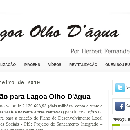
LIZAÇÃO
IMAGENS
VÍDEOS
REVITALIZAÇÃO
QUEM SOU EU
neiro de 2010
Si
ão para Lagoa Olho D'água
o no valor de
2.129.663,93 (dois milhões, cento e vinte e
Cu
para intervenções na
rês reais e noventa e três centavos)
erá para a criação de Plano de Desenvolvimento Local
PESQUI
es Sociais - PIS
;
Projetos de Saneamento Integrado –