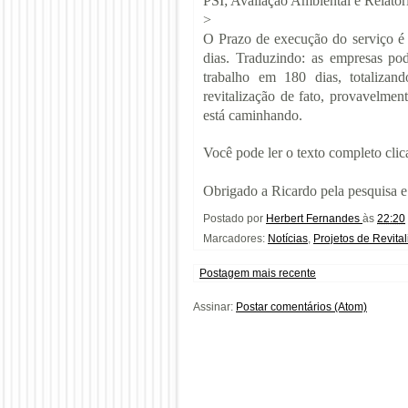
PSI
;
Avaliação Ambiental e Relatór
>
O Prazo de execução do serviço é d
dias. Traduzindo: as empresas po
trabalho em 180 dias, totalizan
revitalização de fato, provavelme
está caminhando.
Você pode ler o texto completo cli
Obrigado a Ricardo pela pesquisa e
Postado por
Herbert Fernandes
às
22:20
Marcadores:
Notícias
,
Projetos de Revita
Postagem mais recente
Assinar:
Postar comentários (Atom)