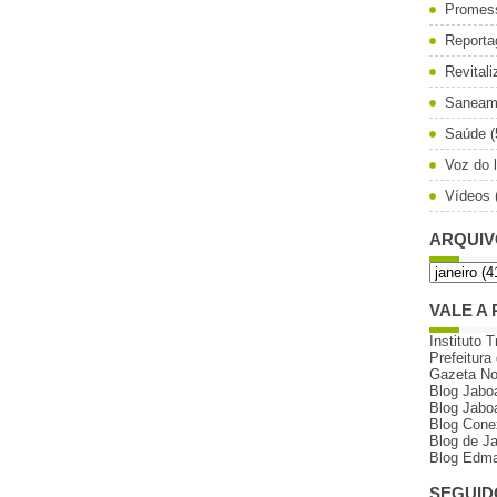
Promes
Reporta
Revital
Saneam
Saúde
(
Voz do l
Vídeos
ARQUIV
VALE A 
Instituto T
Prefeitura
Gazeta N
Blog Jabo
Blog Jabo
Blog Cone
Blog de J
Blog Edma
SEGUID