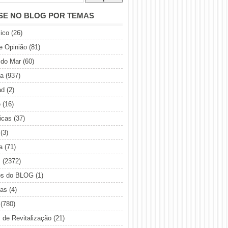
SE NO BLOG POR TEMAS
ico
(26)
de Opinião
(81)
 do Mar
(60)
ia
(937)
ad
(2)
e
(16)
icas
(37)
(3)
a
(71)
s
(2372)
os do BLOG
(1)
sas
(4)
(780)
s de Revitalização
(21)