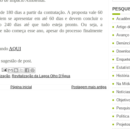
io de Impacto Ambiental.
PESQUI
e 180 dias a partir da contratação. A proposta vale 60
dem se apresentar em até 60 dias e devem concluir o
Acadêm
do 240 dias até que tudo esteja pronto.
Ou seja, a
Artigo 
nte não começa esse ano, apesar do processo finalmente
Avanço
Denúnc
cando
AQUI
Downlo
Enquet
 sugestão de post.
Estatíst
História
lização
,
Revitalização da Lagoa Olho D'Água
Na Mídi
Página inicial
Postagem mais antiga
Notícia
Objetiv
Pesqui
Política
Projeto