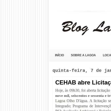
Blog Lagoa Olho D'Água
INÍCIO
SOBRE A LAGOA
LOCA
quinta-feira, 7 de ja
CEHAB abre Licitaç
Hoje, às 09h30, foi aberta licitaçã
nove mil, seiscentos e sessenta e t
Lagoa Olho D'água. A licitação s
Integrado;
Programa de Intervençõ