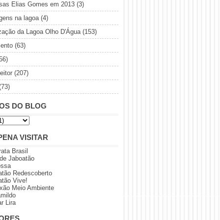
sas Elias Gomes em 2013
(3)
gens na lagoa
(4)
ização da Lagoa Olho D'Água
(153)
ento
(63)
56)
eitor
(207)
(73)
OS DO BLOG
PENA VISITAR
rata Brasil
 de Jaboatão
ossa
atão Redescoberto
atão Vive!
xão Meio Ambiente
amildo
r Lira
ORES