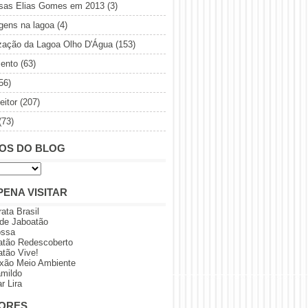
sas Elias Gomes em 2013
(3)
gens na lagoa
(4)
ização da Lagoa Olho D'Água
(153)
ento
(63)
56)
eitor
(207)
(73)
OS DO BLOG
PENA VISITAR
rata Brasil
 de Jaboatão
ossa
atão Redescoberto
atão Vive!
xão Meio Ambiente
amildo
r Lira
ORES