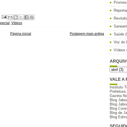
Promes
Reporta
Revital
pecial
,
Vídeos
Saneam
Página inicial
Postagem mais antiga
Saúde
(
Voz do l
Vídeos
ARQUIV
VALE A 
Instituto T
Prefeitura
Gazeta N
Blog Jabo
Blog Jabo
Blog Cone
Blog de J
Blog Edma
SEGUID