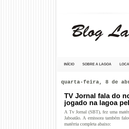
Blog Lagoa Olho D'Água
INÍCIO
SOBRE A LAGOA
LOCA
quarta-feira, 8 de ab
TV Jornal fala do n
jogado na lagoa pel
A Tv Jornal (SBT), fez uma matéri
Jaboatão. A emissora também falou
matérria completa abaixo: