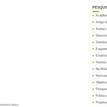
PESQUI
Acadêm
Artigo 
Avanço
Denúnc
Downlo
Enquet
Estatíst
História
Na Mídi
Notícia
Objetiv
Pesqui
Política
Projeto
omentarios abaixo.