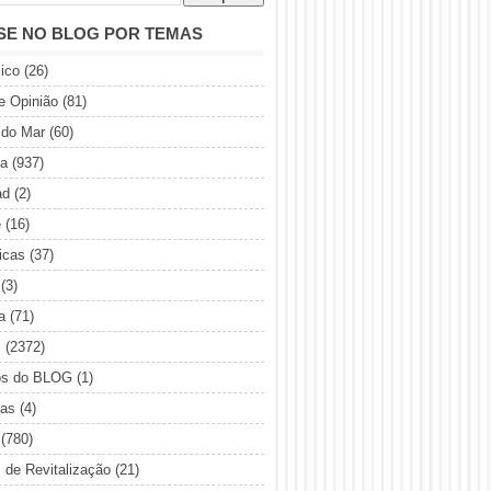
SE NO BLOG POR TEMAS
ico
(26)
de Opinião
(81)
 do Mar
(60)
ia
(937)
ad
(2)
e
(16)
icas
(37)
(3)
a
(71)
s
(2372)
os do BLOG
(1)
sas
(4)
(780)
s de Revitalização
(21)