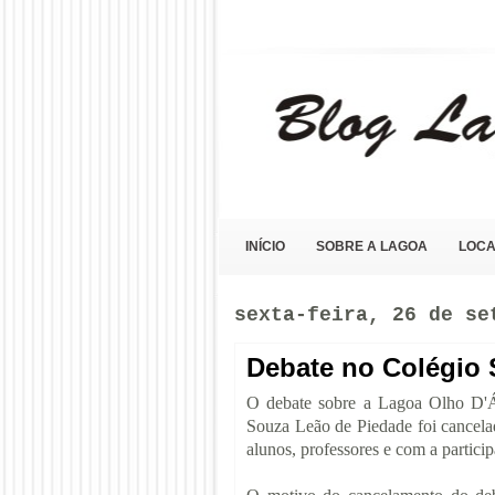
Blog Lagoa Olho D'Água
INÍCIO
SOBRE A LAGOA
LOCA
sexta-feira, 26 de se
Debate no Colégio
O debate sobre a Lagoa Olho D'Á
Souza Leão de Piedade foi cancel
alunos, professores e com a partici