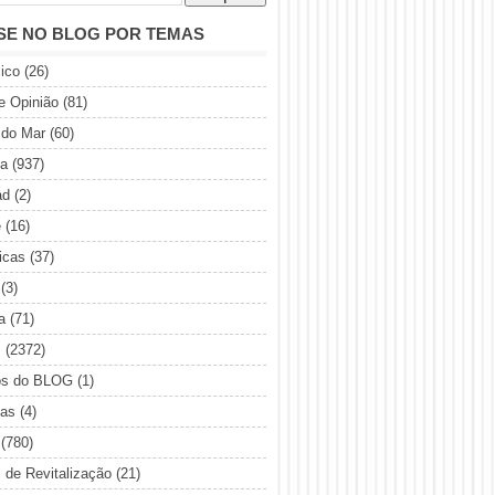
SE NO BLOG POR TEMAS
ico
(26)
de Opinião
(81)
 do Mar
(60)
ia
(937)
ad
(2)
e
(16)
icas
(37)
(3)
a
(71)
s
(2372)
os do BLOG
(1)
sas
(4)
(780)
s de Revitalização
(21)