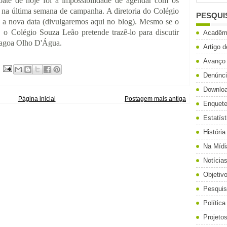
ate de hoje foi a impossibilidade de agendar com os
o na última semana de campanha. A diretoria do Colégio
PESQUI
 a nova data (divulgaremos aqui no blog). Mesmo se o
o, o Colégio Souza Leão pretende trazê-lo para discutir
Acadêm
Lagoa Olho D'Água.
Artigo 
Avanço
Denúnc
Downlo
Página inicial
Postagem mais antiga
Enquet
Estatíst
História
Na Mídi
Notícia
Objetiv
Pesqui
Política
Projeto