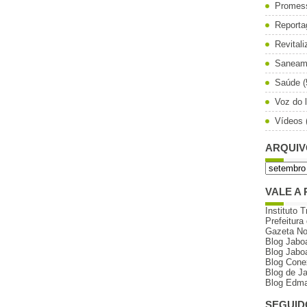
Promes
Reporta
Revital
Saneam
Saúde
(
Voz do l
Vídeos
ARQUIV
VALE A 
Instituto T
Prefeitura
Gazeta N
Blog Jabo
Blog Jabo
Blog Cone
Blog de J
Blog Edma
SEGUID