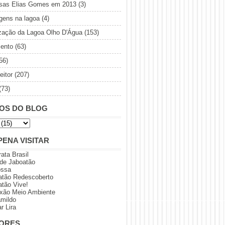
sas Elias Gomes em 2013
(3)
gens na lagoa
(4)
ização da Lagoa Olho D'Água
(153)
ento
(63)
56)
eitor
(207)
(73)
OS DO BLOG
PENA VISITAR
rata Brasil
 de Jaboatão
ossa
atão Redescoberto
atão Vive!
xão Meio Ambiente
amildo
r Lira
ORES