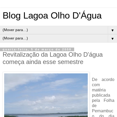
Blog Lagoa Olho D'Água
▼
▼
quarta-feira, 5 de março de 2008
Revitalização da Lagoa Olho D'água
começa ainda esse semestre
De acordo
com
matéria
publicada
pela Folha
de
Pernambuc
o do dia